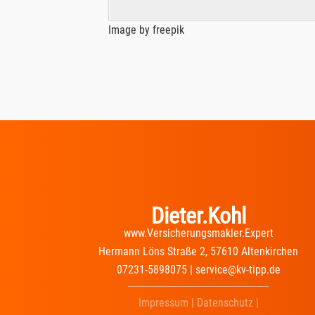
Image by freepik
Dieter.Kohl
www.Versicherungsmakler.Expert
Hermann Löns Straße 2, 57610 Altenkirchen
07231-5898075 | service@kv-tipp.de
Impressum
|
Datenschutz
|