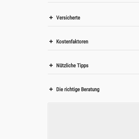
Versicherte
Kostenfaktoren
Nützliche Tipps
Menschen mit chronischen Schmer
Sportler:
Die richtige Beratung
Menschen mit eingeschränkter Bew
Schwangere und junge Mütter:
Menschen mit bestimmten Erkrank