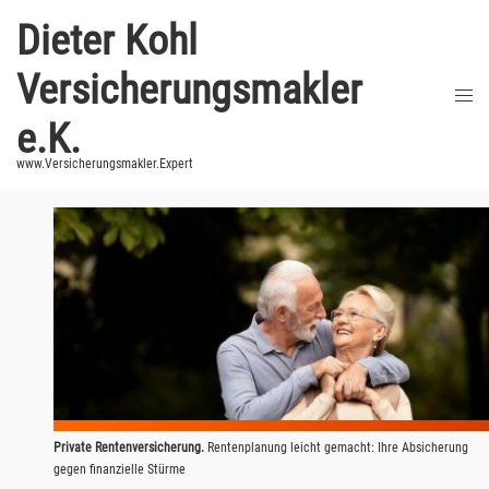
Zum
Dieter Kohl
Inhalt
springen
Versicherungsmakler
Men
umsc
e.K.
www.Versicherungsmakler.Expert
Private Rentenversicherung.
Rentenplanung leicht gemacht: Ihre Absicherung
gegen finanzielle Stürme