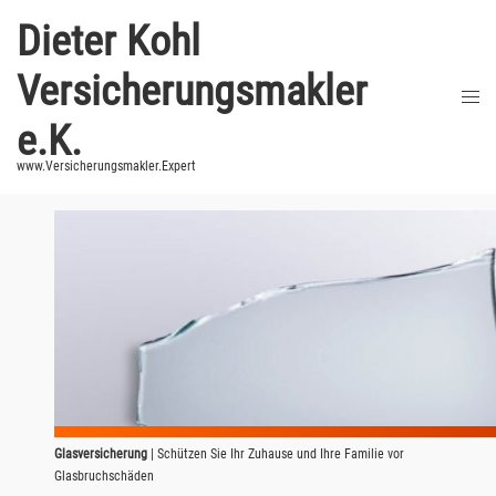
Zum
Dieter Kohl
Inhalt
springen
Versicherungsmakler
Men
umsc
e.K.
www.Versicherungsmakler.Expert
Glasversicherung
| Schützen Sie Ihr Zuhause und Ihre Familie vor
Glasbruchschäden