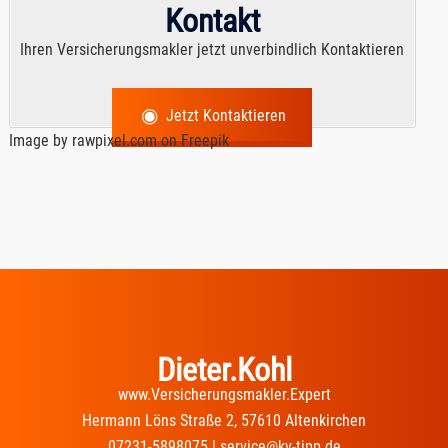
Kontakt
Ihren Versicherungsmakler jetzt unverbindlich Kontaktieren
Jetzt Kontaktieren
Image by rawpixel.com
on Freepik
Dieter.Kohl
www.Versicherungsmakler.Expert
Hermann Löns Straße 2, 57610 Altenkirchen
07231-5898075 | service@kv-tipp.de