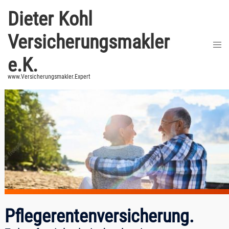
Zum
Dieter Kohl
Inhalt
springen
Versicherungsmakler
Men
umsc
e.K.
www.Versicherungsmakler.Expert
Pflegerentenversicherung.