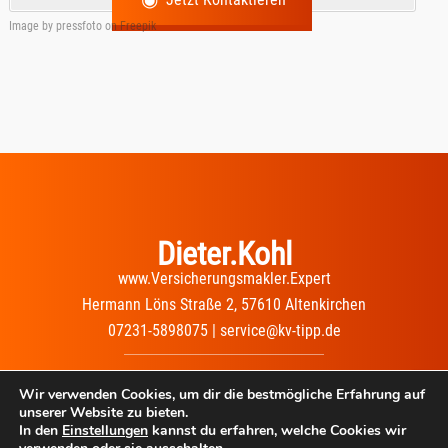
Image by pressfoto
on Freepik
Dieter.Kohl
www.Versicherungsmakler.Expert
Hermann Löns Straße 2, 57610 Altenkirchen
07231-5898075 | service@kv-tipp.de
Impressum
|
Datenschutz
|
Wir verwenden Cookies, um dir die bestmögliche Erfahrung auf
Erstinformation
unserer Website zu bieten.
In den
Einstellungen
kannst du erfahren, welche Cookies wir