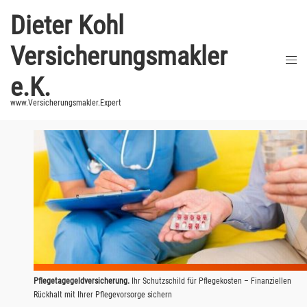
Zum
Dieter Kohl
Inhalt
springen
Versicherungsmakler
Men
umsc
e.K.
www.Versicherungsmakler.Expert
Pflegetagegeldversicherung.
Ihr Schutzschild für Pflegekosten – Finanziellen
Rückhalt mit Ihrer Pflegevorsorge sichern