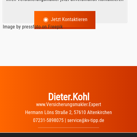
Jetzt Kontaktieren
Image by pressfoto
on Freepik
Dieter.Kohl
www.Versicherungsmakler.Expert
Hermann Löns Straße 2, 57610 Altenkirchen
07231-5898075 | service@kv-tipp.de
Impressum
|
Datenschutz
|