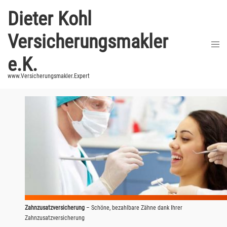
Zum
Dieter Kohl
Inhalt
springen
Versicherungsmakler
Men
umsc
e.K.
www.Versicherungsmakler.Expert
Zahnzusatzversicherung
– Schöne, bezahlbare Zähne dank Ihrer
Zahnzusatzversicherung