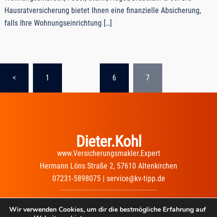
Hausratversicherung bietet Ihnen eine finanzielle Absicherung,
falls Ihre Wohnungseinrichtung […]
Seitennummerierung
<
1
…
6
7
der
Beiträge
Dieter.Kohl
www.Versicherungsmakler.Expert
Hermann Löns Straße 2, 57610 Altenkirchen
07231-5898075 | service@kv-tipp.de
Impressum
|
Datenschutz
|
Wir verwenden Cookies, um dir die bestmögliche Erfahrung auf
Erstinformation