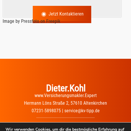
Jetzt Kontaktieren
Image by Pressfoto
on Freepik
Dieter.Kohl
www.Versicherungsmakler.Expert
Hermann Löns Straße 2, 57610 Altenkirchen
07231-5898075 | service@kv-tipp.de
Impressum
|
Datenschutz
|
Wir verwenden Cookies, um dir die bestmögliche Erfahrung auf