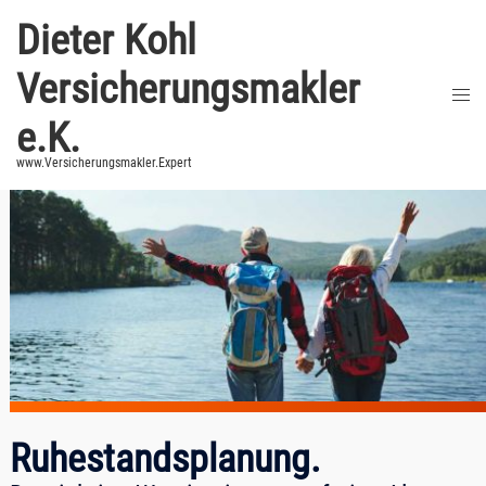
Zum
Dieter Kohl
Inhalt
springen
Versicherungsmakler
Men
umsc
e.K.
www.Versicherungsmakler.Expert
Ruhestandsplanung.